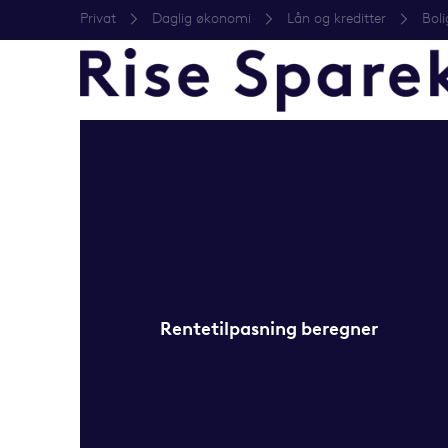
Privat
Daglig økonomi
Lån og kreditter
Boli
Rentetilpasning beregner