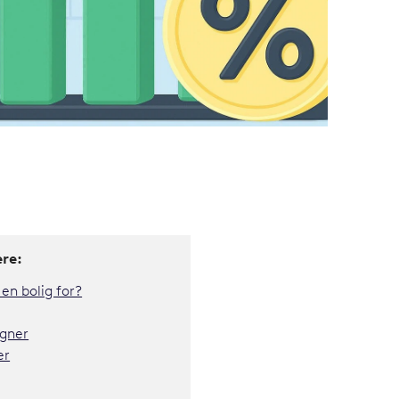
re:
en bolig for?
gner
er