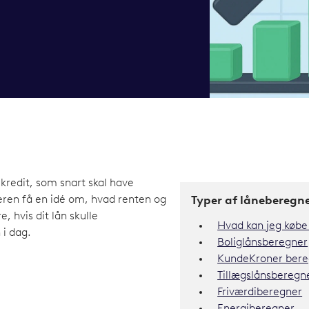
alkredit, som snart skal have
eren få en idé om, hvad renten og
Typer af låneberegne
e, hvis dit lån skulle
Hvad kan jeg købe 
 i dag.
Boliglånsberegner
KundeKroner bere
Tillægslånsberegn
Friværdiberegner
Energiberegner