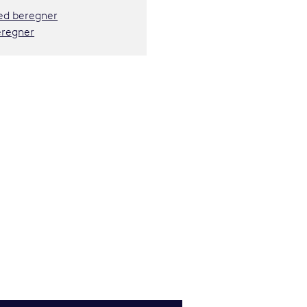
hed beregner
eregner