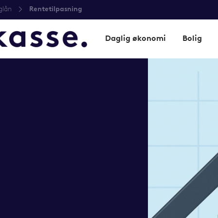
glån
Rentetilpasning
Daglig økonomi
Bolig