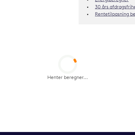
30 års afdragsfri
Rentetilpasning b
Henter beregner...