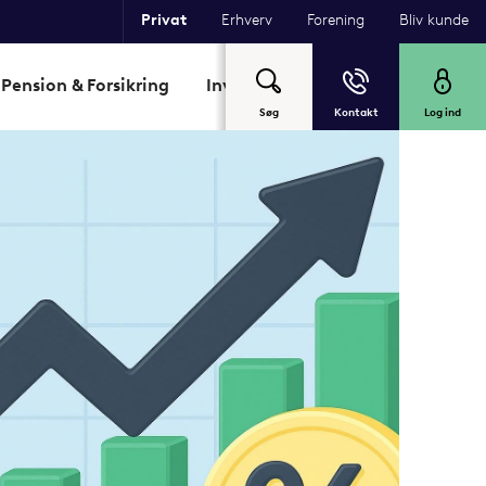
Privat
Erhverv
Forening
Bliv kunde
Pension & Forsikring
Investering
Garant
Om Sp
Søg
Kontakt
Log ind