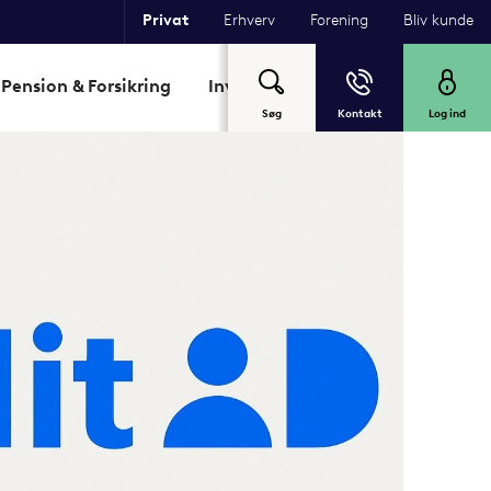
Privat
Erhverv
Forening
Bliv kunde
Pension & Forsikring
Investering
Garant
Om Sp
Søg
Kontakt
Log ind