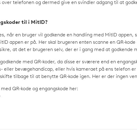
ver telefonen og dermed give en svindler adgang til at godke
skoder til i MitID?
s, når en bruger vil godkende en handling med MitID appen, s
tID appen er på. Her skal brugeren enten scanne en QR-kode 
sikre, at det er brugeren selv, der er i gang med at godkende 
odkende med QR-koder, da disse er sværere end en engangskode
ns- eller bevægehandicap, eller hvis kameraet på ens telefon er
skifte tilbage til at benytte QR-kode igen. Her er der ingen ven
 med QR-kode og engangskode her:
e