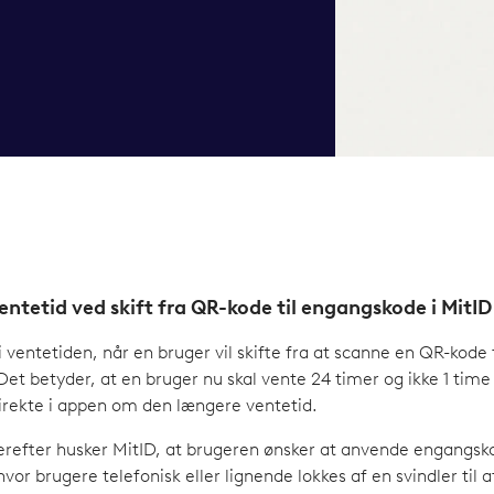
ntetid ved skift fra QR-kode til engangskode i MitI
i ventetiden, når en bruger vil skifte fra at scanne en QR-kode
t betyder, at en bruger nu skal vente 24 timer og ikke 1 time
direkte i appen om den længere ventetid.
herefter husker MitID, at brugeren ønsker at anvende engangsko
vor brugere telefonisk eller lignende lokkes af en svindler til 