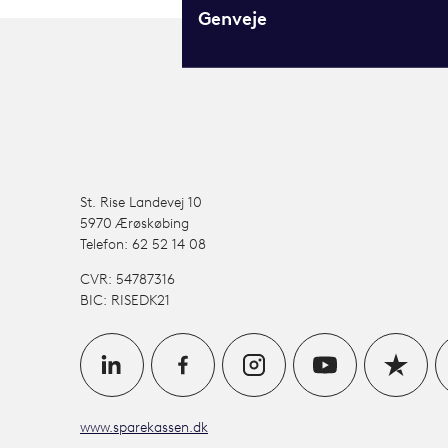
Genveje
St. Rise Landevej 10
5970 Ærøskøbing
Telefon: 62 52 14 08
CVR: 54787316
BIC: RISEDK21
www.sparekassen.dk