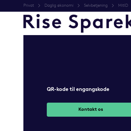
Privat
Daglig økonomi
Selvbetjening
MitID
QR-kode til engangskode
Kontakt os