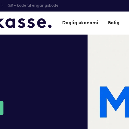
QR - kode til engangskode
Daglig økonomi
Bolig