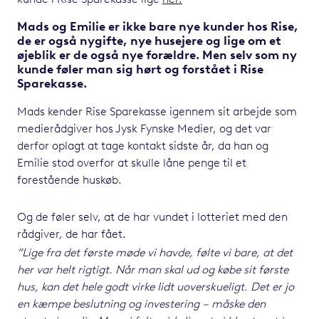
kunde i Rise Sparekasse lige
her.
Mads og Emilie er ikke bare nye kunder hos Rise,
de er også nygifte, nye husejere og lige om et
øjeblik er de også nye forældre. Men selv som ny
kunde føler man sig hørt og forstået i Rise
Sparekasse.
Mads kender Rise Sparekasse igennem sit arbejde som
medierådgiver hos Jysk Fynske Medier, og det var
derfor oplagt at tage kontakt sidste år, da han og
Emilie stod overfor at skulle låne penge til et
forestående huskøb.
Og de føler selv, at de har vundet i lotteriet med den
rådgiver, de har fået.
“Lige fra det første møde vi havde, følte vi bare, at det
her var helt rigtigt. Når man skal
ud og købe sit første
hus, kan det hele godt virke lidt uoverskueligt. Det er jo
en kæmpe
beslutning og investering – måske den