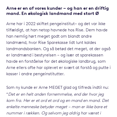
Arne er en af vores kunder – og han er en driftig
mand. En økologisk landmand med stort Ø
Arne har i 2022 skiftet pengeinstitut– og det var ikke
tilfældigt, at han netop havnede hos Rise. Dem havde
han nemlig hørt meget godt om blandt andre
landmænd, hvor Rise Sparekasse lidt lunt kaldes
landmandsbanken. Og så betød det meget, at der også
er landmænd i bestyrelsen – og især at sparekassen
havde en forståelse for det økologiske landbrug, som
Arne ellers ofte har oplevet er svært at forstå og putte i
kasser i andre pengeinstitutter.
Som ny kunde er Arne MEGET glad og tilfreds indtil nu:
“
Det er en helt anden fornemmelse, end der hvor jeg
kom fra. Her er et ord et ord og en
mand en mand. Det
enkelte menneske betyder meget – man er ikke bare et
nummer i
rækken. Og selvom jeg aldrig har været i