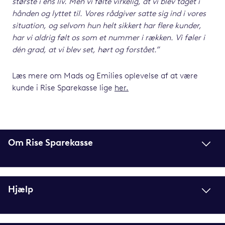
største i ens liv.
Men vi følte virkelig, at vi blev taget i
hånden og lyttet til. Vores rådgiver satte sig ind i
vores
situation, og selvom hun helt sikkert har flere kunder,
har vi aldrig følt os som et
nummer i rækken. Vi føler i
dén grad, at vi blev set, hørt og forstået.”
Læs mere om Mads og Emilies oplevelse af at være
kunde i Rise Sparekasse lige
her.
Om Rise Sparekasse
Hjælp