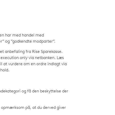
nden har med handel med
der” og ”godkendte modparter”.
t anbefaling fra Rise Sparekasse.
 execution only via netbanken. Læs
l at vurdere om en ordre indlagt via
rhold.
undekategori og få den beskyttelse der
e opmærksom på, at du derved giver