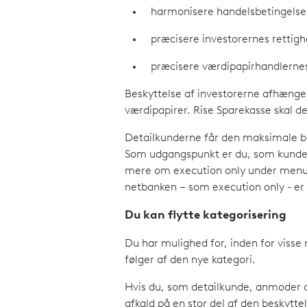
harmonisere handelsbetingelse
præcisere investorernes rettig
præcisere værdipapirhandlernes 
Beskyttelse af investorerne afhænge
værdipapirer. Rise Sparekasse skal d
Detailkunderne får den maksimale be
Som udgangspunkt er du, som kunden 
mere om execution only under menupun
netbanken – som execution only - er 
Du kan flytte kategorisering
Du har mulighed for, inden for visse 
følger af den nye kategori.
Hvis du, som detailkunde, anmoder o
afkald på en stor del af den beskyttel