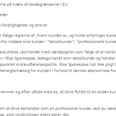
rne på tværs af landegrænserne i EU
heder
forpligtigelser og ansvar
r ifølge reglerne af, hvem kunden er, og hvilke erfaringer ku
erfor inddele sine kunder i ”detailkunder”, ”professionelle kun
skyttelse ved handel med værdipapirer som følge af en konkre
i Rise Sparekasse, kategoriseret som detailkunde og handler
ktet ordreudførelsespolitik. Rise Sparekasse har ikke pligt ti
hensigtsmæssig for kunden i forhold til dennes økonomiske fo
rammer og efter aftale med os, at blive flyttet til en anden k
m at blive behandlet som en professionel kunde, skal du vær
se, som lovgivningen ellers sikrer dig.