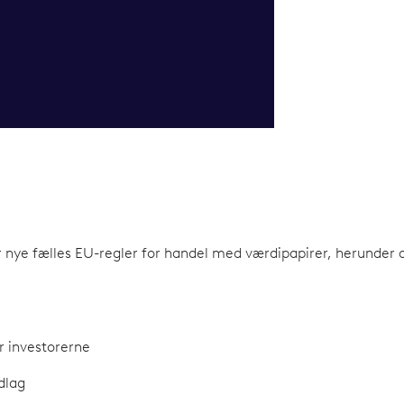
nye fælles EU-regler for handel med værdipapirer, herunder ak
r investorerne
dlag