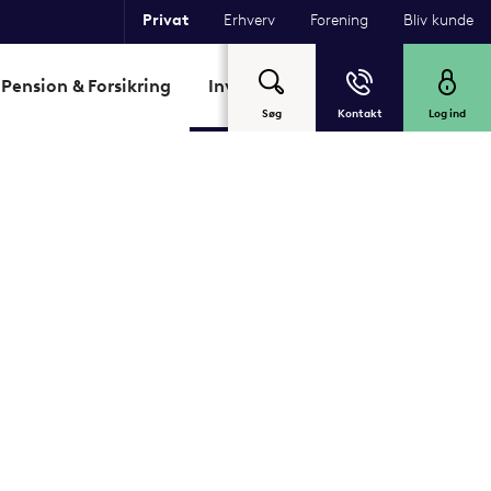
Privat
Erhverv
Forening
Bliv kunde
Pension & Forsikring
Investering
Garant
Om Sp
Søg
Kontakt
Log ind