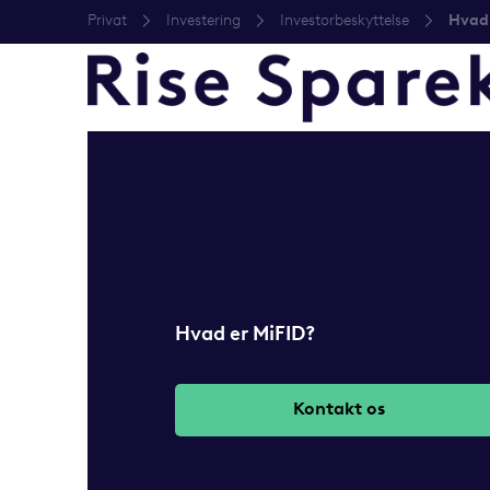
Privat
Investering
Investorbeskyttelse
Hvad 
Hvad er MiFID?
Kontakt os