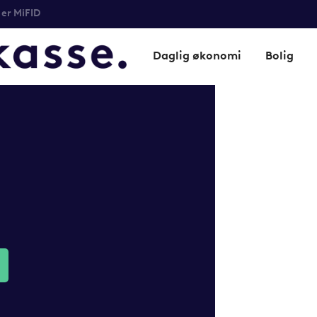
er MiFID
Daglig økonomi
Bolig