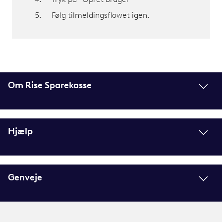
Tryk på “Opret bruger”
Følg tilmeldingsflowet igen.
Om Rise Sparekasse
Hjælp
Genveje