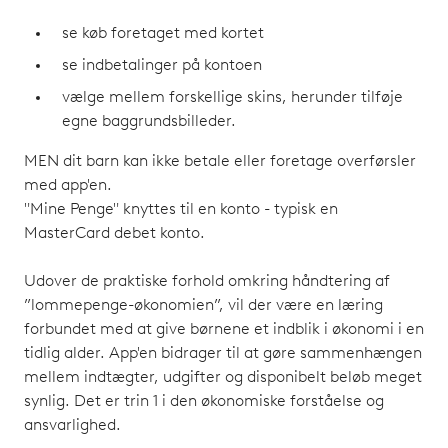
se køb foretaget med kortet
se indbetalinger på kontoen
vælge mellem forskellige skins, herunder tilføje
egne baggrundsbilleder.
MEN dit barn kan ikke betale eller foretage overførsler
med app'en.
"Mine Penge" knyttes til en konto - typisk en
MasterCard debet konto.
Udover de praktiske forhold omkring håndtering af
”lommepenge-økonomien”, vil der være en læring
forbundet med at give børnene et indblik i økonomi i en
tidlig alder. App'en bidrager til at gøre sammenhængen
mellem indtægter, udgifter og disponibelt beløb meget
synlig. Det er trin 1 i den økonomiske forståelse og
ansvarlighed.