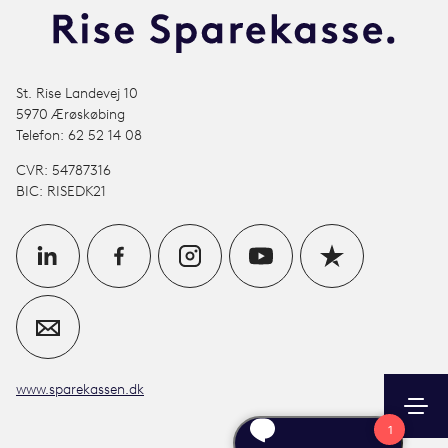
St. Rise Landevej 10
5970 Ærøskøbing
Telefon: 62 52 14 08
CVR: 54787316
BIC: RISEDK21
www.sparekassen.dk
Søg
Kontakt
Log ind