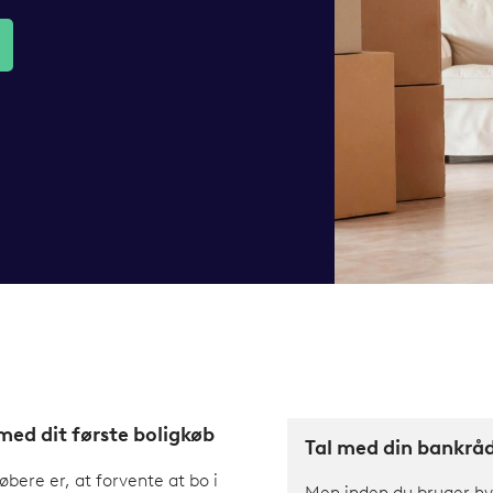
ed dit første boligkøb
Tal med din bankrå
købere er, at forvente at bo i