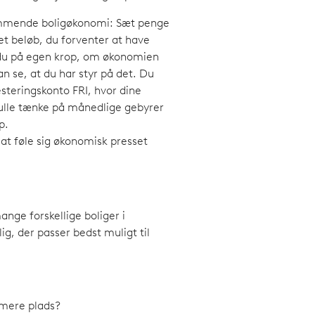
kommende boligøkonomi: Sæt penge
det beløb, du forventer at have
 du på egen krop, om økonomien
se, at du har styr på det. Du
steringskonto FRI, hvor dine
kulle tænke på månedlige gebyrer
p.
 at føle sig økonomisk presset
ange forskellige boliger i
ig, der passer bedst muligt til
e mere plads?