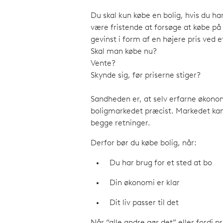
Du skal kun købe en bolig, hvis du ha
være fristende at forsøge at købe på 
gevinst i form af en højere pris ved e
Skal man købe nu?
Vente?
Skynde sig, før priserne stiger?
Sandheden er, at selv erfarne økono
boligmarkedet præcist. Markedet kan
begge retninger.
Derfor bør du købe bolig, når:
Du har brug for et sted at bo
Din økonomi er klar
Dit liv passer til det
Når “alle andre gør det” eller fordi p