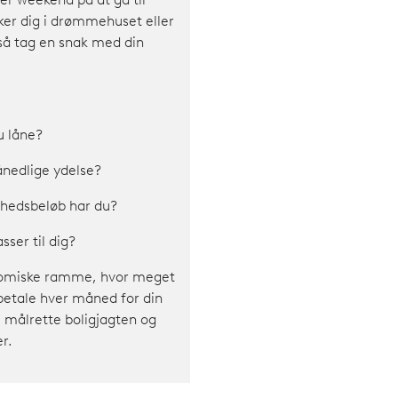
r weekend på at gå til
ker dig i drømmehuset eller
 så tag en snak med din
u låne?
ånedlige ydelse?
ghedsbeløb har du?
sser til dig?
nomiske ramme, hvor meget
t betale hver måned for din
u målrette boligjagten og
r.