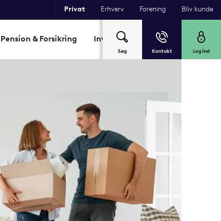
Privat
Erhverv
Forening
Bliv kunde
Pension & Forsikring
Investering
Garant
Om Sp
Søg
Kontakt
Log ind