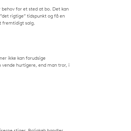
r behov for et sted at bo. Det kan
”det rigtige” tidspunkt og få en
t fremtidigt salg.
mer ikke kan forudsige
 vende hurtigere, end man tror, i
riserne stiger. Boligkøb handler