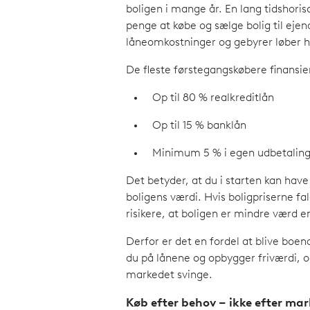
boligen i mange år. En lang tidshoriso
penge at købe og sælge bolig til eje
låneomkostninger og gebyrer løber h
De fleste førstegangskøbere finansie
Op til 80 % realkreditlån
Op til 15 % banklån
Minimum 5 % i egen udbetalin
Det betyder, at du i starten kan hav
boligens værdi. Hvis boligpriserne fal
risikere, at boligen er mindre værd e
Derfor er det en fordel at blive boen
du på lånene og opbygger friværdi, o
markedet svinge.
Køb efter behov – ikke efter ma