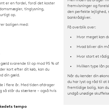
Men inden du bruger hve
nt er en fordel, fordi det koster
fremvisninger og forels
ndomsmægler, tinglysning,
den perfekte lejlighed,
urtigt op.
bankrådgiver.
rer boligen med:
Få overblik over:
Hvor meget kan d
Hvad bliver din m
g
Hvor stort et rådi
e gæld svarende til op mod 95 % af
Hvilken type lån pa
der kort efter dit køb, kan du
nd din gæld.
Når du kender din øko
du har lyst og råd til a
de i flere år. Med tiden afdrager
fremtidige bolig, kan d
g så står du stærkere – også hvis
undgå unødige skuffelse
rkedets tempo