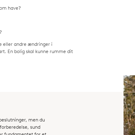
u om have?
?
e eller andre ændringer i
art. En bolig skal kunne rumme dit
beslutninger, men du
forberedelse, sund
er fundamentet for et