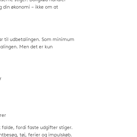
 din økonomi – ikke om at
har til udbetalingen. Som minimum
alingen. Men det er kun
r
rer
falde, fordi faste udgifter stiger.
ntbesøg, tøj, ferier og impulskøb.