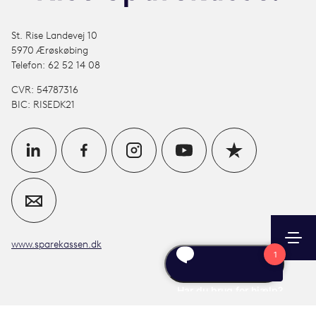
St. Rise Landevej 10
5970 Ærøskøbing
Telefon: 62 52 14 08
CVR: 54787316
BIC: RISEDK21
www.sparekassen.dk
Søg
Kontakt
Log ind