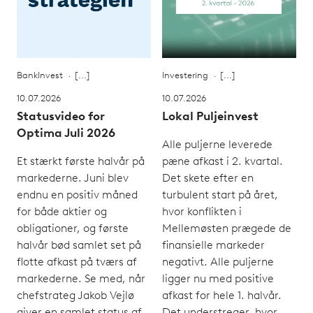
BankInvest
Investering
10.07.2026
10.07.2026
Statusvideo for
Lokal Puljeinvest
Optima Juli 2026
Alle puljerne leverede
Et stærkt første halvår på
pæne afkast i 2. kvartal.
markederne. Juni blev
Det skete efter en
endnu en positiv måned
turbulent start på året,
for både aktier og
hvor konflikten i
obligationer, og første
Mellemøsten prægede de
halvår bød samlet set på
finansielle markeder
flotte afkast på tværs af
negativt. Alle puljerne
markederne. Se med, når
ligger nu med positive
chefstrateg Jakob Vejlø
afkast for hele 1. halvår.
giver en samlet status af
Det understreger, hvor