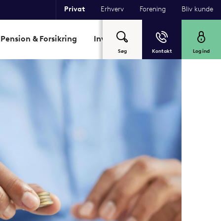
Privat
Erhverv
Forening
Bliv kunde
Pension & Forsikring
Investering
Garant
Om Sp
Søg
Kontakt
Log ind