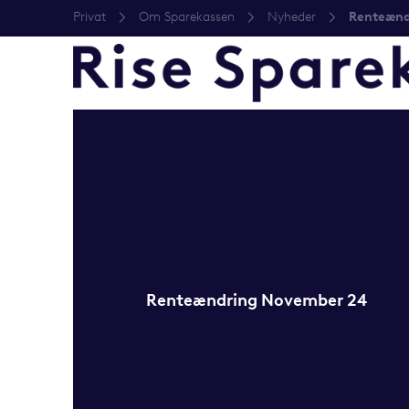
Privat
Om Sparekassen
Nyheder
Renteænd
Renteændring November 24