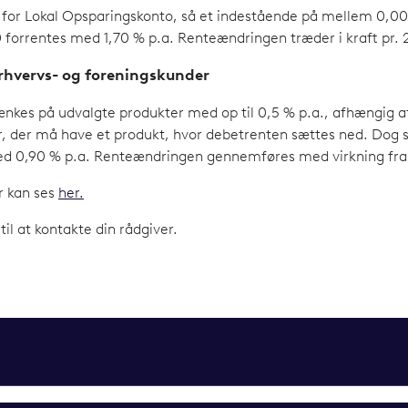
 for Lokal Opsparingskonto, så et indestående på mellem 0,00
0 forrentes med 1,70 % p.a. Renteændringen træder i kraft pr.
erhvervs- og foreningskunder
ænkes på udvalgte produkter med op til 0,5 % p.a., afhængig a
er, der må have et produkt, hvor debetrenten sættes ned. Dog 
ed 0,90 % p.a. Renteændringen gennemføres med virkning fra 
r kan ses
her.
l at kontakte din rådgiver.