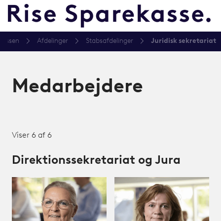
kassen
Afdelinger
Stabsafdelinger
Juridisk sekretariat
Medarbejdere
Viser 6 af 6
Direktionssekretariat og Jura