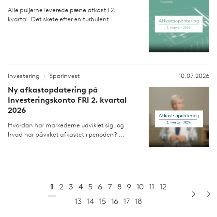
Alle puljerne leverede pæne afkast i 2.
kvartal. Det skete efter en turbulent ...
Investering
Sparinvest
10.07.2026
Ny afkastopdatering på
Investeringskonto FRI 2. kvartal
2026
Hvordan har markederne udviklet sig, og
hvad har påvirket afkastet i perioden? ...
1
2
3
4
5
6
7
8
9
10
11
12
13
14
15
16
17
18