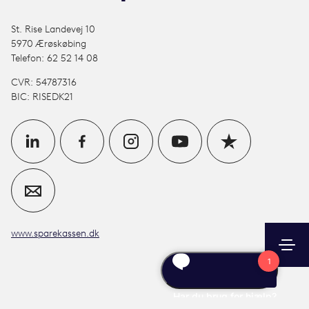
St. Rise Landevej 10
5970 Ærøskøbing
Telefon: 62 52 14 08
CVR: 54787316
BIC: RISEDK21
www.sparekassen.dk
Søg
Kontakt
Log ind