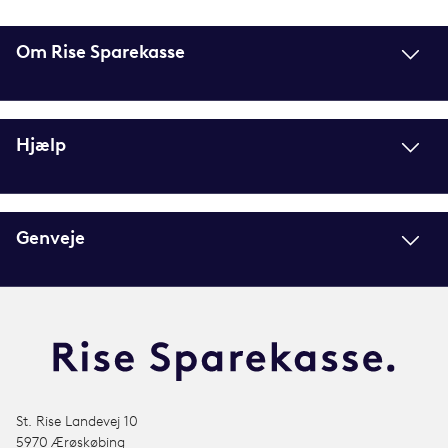
Om Rise Sparekasse
Hjælp
Genveje
St. Rise Landevej 10
5970 Ærøskøbing