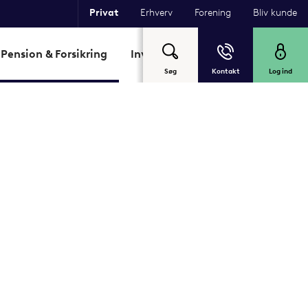
Privat
Erhverv
Forening
Bliv kunde
Pension & Forsikring
Investering
Garant
Om Sp
Søg
Kontakt
Log ind