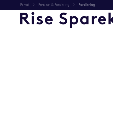
Privat
Pension & Forsikring
Forsikring