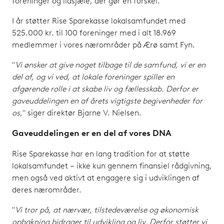
foreninger og ildsjæle, der gør en forskel.
I år støtter Rise Sparekasse lokalsamfundet med
525.000 kr. til 100 foreninger med i alt 18.969
medlemmer i vores nærområder på Ærø samt Fyn.
"
Vi ønsker at give noget tilbage til de samfund, vi er en
del af, og vi ved, at lokale foreninger spiller en
afgørende rolle i at skabe liv og fællesskab. Derfor er
gaveuddelingen en af årets vigtigste begivenheder for
os,
" siger direktør Bjarne V. Nielsen.
Gaveuddelingen er en del af vores DNA
Rise Sparekasse har en lang tradition for at støtte
lokalsamfundet – ikke kun gennem finansiel rådgivning,
men også ved aktivt at engagere sig i udviklingen af
deres nærområder.
"
Vi tror på, at nærvær, tilstedeværelse og økonomisk
opbakning bidrager til udvikling og liv. Derfor støtter vi