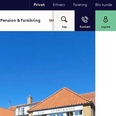
Privat
Erhverv
Forening
Bliv kunde
Pension & Forsikring
Investering
Garant
Om Sp
Søg
Kontakt
Log ind