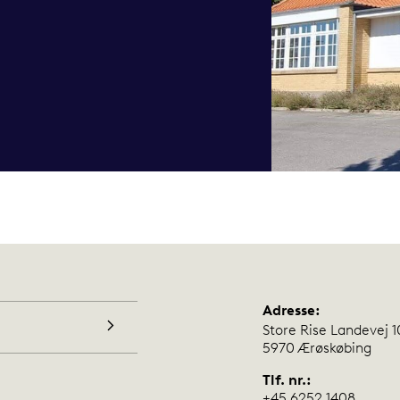
Adresse:
Store Rise Landevej 1
5970 Ærøskøbing
Tlf. nr.:
+45 6252 1408