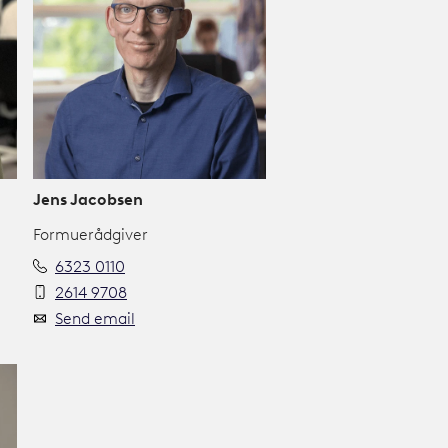
Jens Jacobsen
Formuerådgiver
6323 0110
2614 9708
Send email