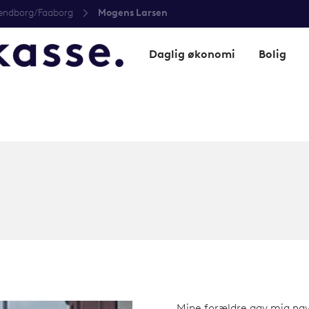
endborg/Faaborg
Mogens Larsen
Daglig økonomi
Bolig