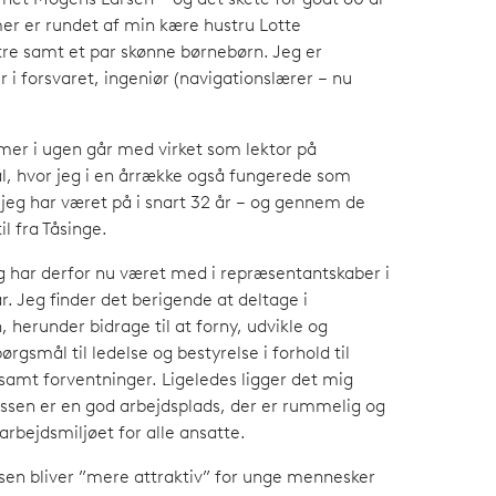
net Mogens Larsen – og det skete for godt 60 år
r er rundet af min kære hustru Lotte
tre samt et par skønne børnebørn. Jeg er
r i forsvaret, ingeniør (navigationslærer – nu
mer i ugen går med virket som lektor på
l, hvor jeg i en årrække også fungerede som
 jeg har været på i snart 32 år – og gennem de
il fra Tåsinge.
 og har derfor nu været med i repræsentantskaber i
år. Jeg finder det berigende at deltage i
 herunder bidrage til at forny, udvikle og
ørgsmål til ledelse og bestyrelse i forhold til
samt forventninger. Ligeledes ligger det mig
ssen er en god arbejdsplads, der er rummelig og
rbejdsmiljøet for alle ansatte.
sen bliver ”mere attraktiv” for unge mennesker