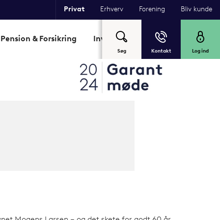
Privat
Erhverv
Forening
Bliv kunde
Pension & Forsikring
Investering
Garant
Om Sp
Søg
Kontakt
Log ind