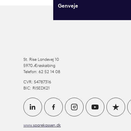
Genveje
St. Rise Landevej 10
5970 Ærøskøbing
Telefon: 62 52 14 08
CVR: 54787316
BIC: RISEDK21
www.sparekassen.dk