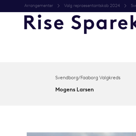
Arrangementer
Valg repraesentantskab 2024
Sv
Svendborg/Faaborg Valgkreds
Mogens Larsen