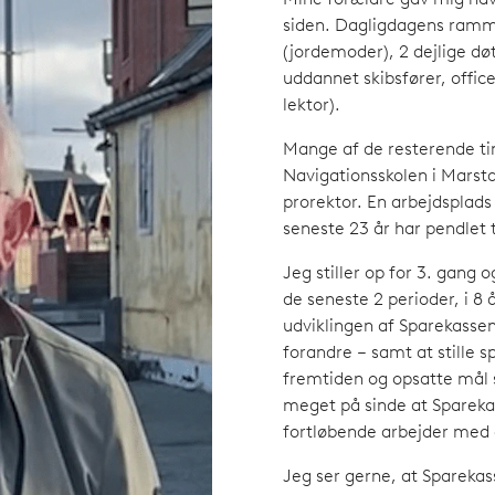
Mine forældre gav mig nav
siden. Dagligdagens ramme
(jordemoder), 2 dejlige dø
uddannet skibsfører, office
lektor).
Mange af de resterende ti
Navigationsskolen i Marsta
prorektor. En arbejdsplads
seneste 23 år har pendlet t
Jeg stiller op for 3. gang
de seneste 2 perioder, i 8 
udviklingen af Sparekassen,
forandre – samt at stille sp
fremtiden og opsatte mål 
meget på sinde at Spareka
fortløbende arbejder med a
Jeg ser gerne, at Sparekas