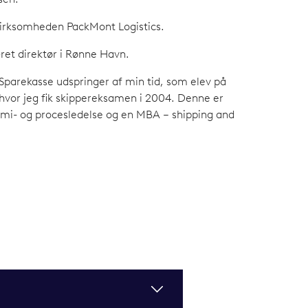
sen.
 virksomheden PackMont Logistics.
æret direktør i Rønne Havn.
e Sparekasse udspringer af min tid, som elev på
 hvor jeg fik skippereksamen i 2004. Denne er
mi- og procesledelse og en MBA – shipping and