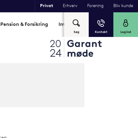
Privat
Erhverv
Forening
Bliv kunde
Pension & Forsikring
Investering
Garant
Om Sp
Søg
Kontakt
Log ind