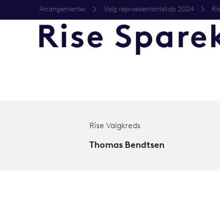
Arrangementer
Valg repraesentantskab 2024
Ri
Rise Valgkreds
Thomas Bendtsen