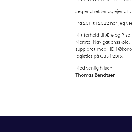
Mit navn er Thomas Bendt
Jeg er direktør og ejer af
Fra 2011 til 2022 har jeg v
Mit forhold til Ærø og Ris
Marstal Navigationsskole,
suppleret med HD i Økono
logistics på CBS i 2013.
Med venlig hilsen
Thomas Bendtsen