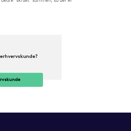
 bedre "skruet" sammen, så der er
e erhvervskunde?
ervskunde