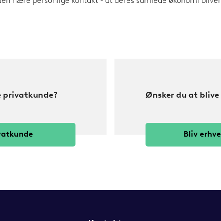
en nære personlige kontakt - at deres samlede økonomi bliver
e privatkunde?
Ønsker du at bliv
ivatkunde
Bliv erhv