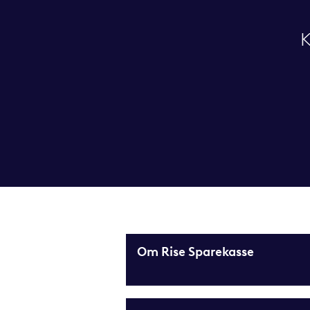
K
Om Rise Sparekasse