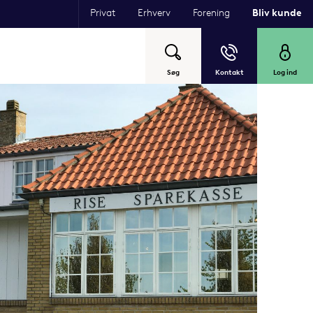
Privat
Erhverv
Forening
Bliv kunde
Søg
Kontakt
Log ind