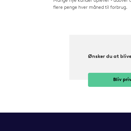
Mange nye kunder oplever - udover d
flere penge hver måned til forbrug.
Ønsker du at bliv
Bliv pr